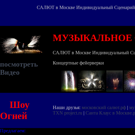
САЛЮТ в Москве Индивидуальный Сценарий
МУЗЫКАЛЬНОЕ 
САЛЮТ в Москве Индивидуальный С
Концертные фейерверки
посмотреть
Видео
Шоу
Наши друзья:
московский салют.рф
|
му
TXN project.ru
|
Санта Клаус в Москве.
Огней
Предлагаем: