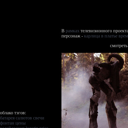
В
рамках
телевизионного проекта
персонаж -
карлица в платье вр
смотреть
облако тэгов:
батарея салютов
свечи
фонтан
цены