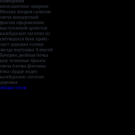
помещений
инопланетное лазерное
Москва
батарея салютов
свечи
концертный
фонтан
офоромление
выступлений артистов
калейдоскоп
логотип из
светящихся букв
прайс-
лист
дорожка
солнце
звезда
вертушки
Алексей
Бачурин
двойная бочка
шоу
огненные брызги
свеча
ёлочка
фонтаны
ёлка
сердце
видео
калейдоскоп
логотип
дорожка
облако тэгов