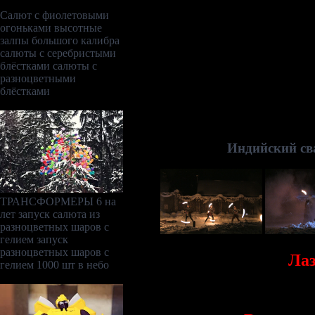
Салют с фиолетовыми
огоньками
высотные
залпы большого калибра
салюты с серебристыми
блёстками
салюты с
разноцветными
блёстками
Индийский св
ТРАНСФОРМЕРЫ 6 на
лет запуск салюта из
разноцветных шаров с
гелием запуск
разноцветных шаров с
Лаз
гелием 1000 шт в небо