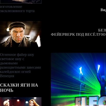
изготовление
Ви
эксклюзивного торта
БЕ
ФЕЙЕРВЕРК ПОД ВЕСЁЛУЮ
Огненное файер шоу
световое шоу с
дымовыми
разноцветными завесами
калейдоскоп огней
Венеция
СКАЗКИ ЯГИ НА
НОЧЬ