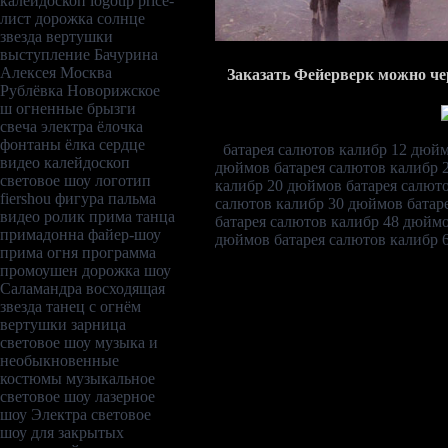
калейдоскоп
logotip
price-
лист
дорожка
солнце
звезда
вертушки
выступление
Бачурина
Алексея
Москва
Заказать Фейерверк можно чер
Рублёвка
Новорижское
ш
огненные брызги
свеча
электра
ёлочка
фонтаны
ёлка
сердце
батарея салютов калибр 12 дюй
видео
калейдоскоп
дюймов
батарея салютов калибр
световое шоу
логотип
калибр 20 дюймов
батарея салют
fiershou
фигура пальма
салютов калибр 30 дюймов
батар
видео ролик
прима танца
батарея салютов калибр 48 дюйм
примадонна файер-шоу
дюймов
батарея салютов калибр
прима огня
программа
промоушен
дорожка
шоу
Саламандра
восходящая
звезда
танец с огнём
вертушки
зарница
световое шоу
музыка и
необыкновенные
костюмы
музыкальное
световое шоу
лазерное
шоу Электра
световое
шоу для закрытых