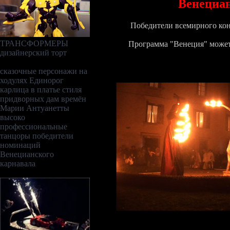
Венециан
Победители всемирного кон
ТРАНСФОРМЕРЫ
Программа "Венеция" может
дизайнерский торт
сказочные персонажи на
ходулях Единорог
карлица в платье стиля
придворных дам времён
Марии Антуанетты
высоко
профессиональные
танцоры
победители
номинаций
Венецианского
карнавала